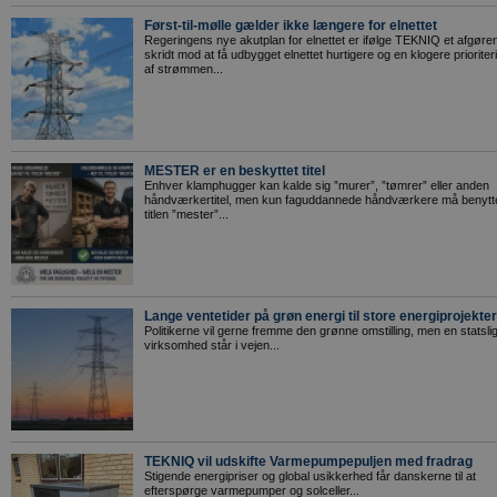
Først-til-mølle gælder ikke længere for elnettet
Regeringens nye akutplan for elnettet er ifølge TEKNIQ et afgøre
skridt mod at få udbygget elnettet hurtigere og en klogere prioriter
af strømmen...
MESTER er en beskyttet titel
Enhver klamphugger kan kalde sig ”murer”, ”tømrer” eller anden
håndværkertitel, men kun faguddannede håndværkere må benytt
titlen ”mester”...
Lange ventetider på grøn energi til store energiprojekter
Politikerne vil gerne fremme den grønne omstilling, men en statsli
virksomhed står i vejen...
TEKNIQ vil udskifte Varmepumpepuljen med fradrag
Stigende energipriser og global usikkerhed får danskerne til at
efterspørge varmepumper og solceller...