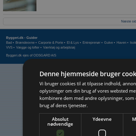
Næste sid
Byggeri.dk - Guider
Bad
•
Brændeovne
•
Carporte & Porte
•
El & Lys
•
Entreprenør
•
Gulve
•
Haven
•
Isol
VVS
•
Vægge og lofter
•
Værktøj og arbejdstøj
Byggeri.dk
ejes of
ODSGARD A/S
Denne hjemmeside bruger cook
Vi bruger cookies til at tilpasse indhold, annonc
oplysninger om din brug af vores websted me
kombinere dem med andre oplysninger, som du
brug af deres tjenester.
Absolut
Ydeevne
M
nødvendige