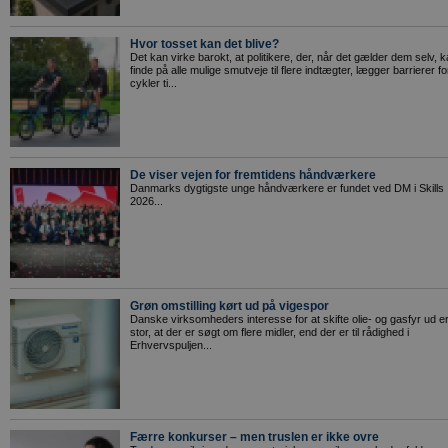
Hvor tosset kan det blive?
Det kan virke barokt, at politikere, der, når det gælder dem selv, 
finde på alle mulige smutveje til flere indtægter, lægger barrierer fo
cykler ti...
De viser vejen for fremtidens håndværkere
Danmarks dygtigste unge håndværkere er fundet ved DM i Skills
2026...
Grøn omstilling kørt ud på vigespor
Danske virksomheders interesse for at skifte olie- og gasfyr ud e
stor, at der er søgt om flere midler, end der er til rådighed i
Erhvervspuljen...
Færre konkurser – men truslen er ikke ovre