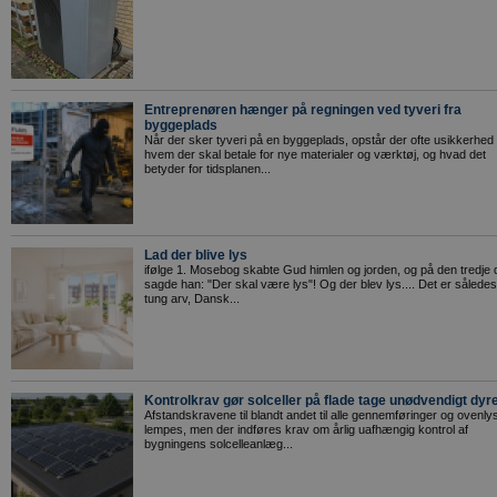
Entreprenøren hænger på regningen ved tyveri fra
byggeplads
Når der sker tyveri på en byggeplads, opstår der ofte usikkerhed
hvem der skal betale for nye materialer og værktøj, og hvad det
betyder for tidsplanen...
Lad der blive lys
ifølge 1. Mosebog skabte Gud himlen og jorden, og på den tredje
sagde han: "Der skal være lys"! Og der blev lys.... Det er sålede
tung arv, Dansk...
Kontrolkrav gør solceller på flade tage unødvendigt dyr
Afstandskravene til blandt andet til alle gennemføringer og ovenly
lempes, men der indføres krav om årlig uafhængig kontrol af
bygningens solcelleanlæg...