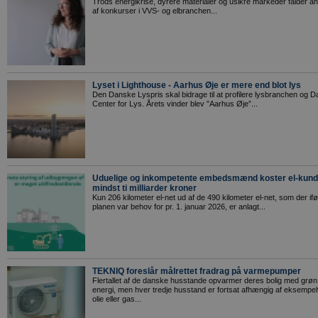
Trods energikrise, dyrere materialer og usikre markeder falder ant
af konkurser i VVS- og elbranchen...
Lyset i Lighthouse - Aarhus Øje er mere end blot lys
Den Danske Lyspris skal bidrage til at profilere lysbranchen og 
Center for Lys. Årets vinder blev ”Aarhus Øje”...
Uduelige og inkompetente embedsmænd koster el-kund
mindst ti milliarder kroner
Kun 206 kilometer el-net ud af de 490 kilometer el-net, som der ifø
planen var behov for pr. 1. januar 2026, er anlagt...
TEKNIQ foreslår målrettet fradrag på varmepumper
Flertallet af de danske husstande opvarmer deres bolig med grøn
energi, men hver tredje husstand er fortsat afhængig af eksempel
olie eller gas...