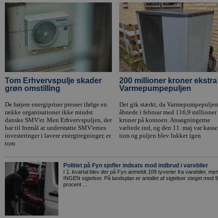
Tom Erhvervspulje skader
200 millioner kroner ekstra 
grøn omstilling
Varmepumpepuljen
De højere energipriser presser ifølge en
Det gik stærkt, da Varmepumpepulje
række organisationer ikke mindst
åbnede i februar med 116,9 millioner
danske SMV'er. Men Erhvervspuljen, der
kroner på kontoen. Ansøgningerne
har til formål at understøtte SMV'ernes
væltede ind, og den 11. maj var kass
investeringer i lavere energiregninger, er
tom og puljen blev lukket igen
tom
Politiet på Fyn sjofler indsats mod indbrud i varebiler
I 1. kvartal blev der på Fyn anmeldt 109 tyverier fra varebiler, me
INGEN sigtelser. På landsplan er antallet af sigtelser steget med 
procent ...