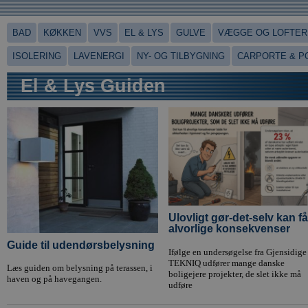
BAD
KØKKEN
VVS
EL & LYS
GULVE
VÆGGE OG LOFTER
ISOLERING
LAVENERGI
NY- OG TILBYGNING
CARPORTE & P
El & Lys Guiden
Ulovligt gør-det-selv kan få
alvorlige konsekvenser
Guide til udendørsbelysning
Ifølge en undersøgelse fra Gjensidige
TEKNIQ udfører mange danske
Læs guiden om belysning på terassen, i
boligejere projekter, de slet ikke må
haven og på havegangen.
udføre