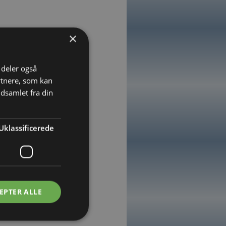
×
i deler også
rtnere, som kan
dsamlet fra din
Uklassificerede
EPTER ALLE