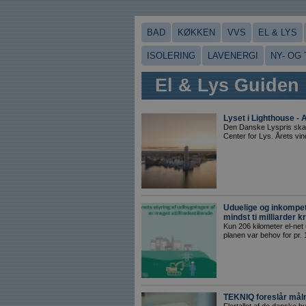
BAD
KØKKEN
VVS
EL & LYS
ISOLERING
LAVENERGI
NY- OG
El & Lys Guiden
Lyset i Lighthouse - 
Den Danske Lyspris skal 
Center for Lys. Årets vin
Uduelige og inkompe
mindst ti milliarder k
Kun 206 kilometer el-net 
planen var behov for pr. 1
TEKNIQ foreslår mål