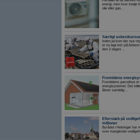
Flertallet af de danske 
energi, men hver tredje 
olie eller gas...
Særligt asbestkursus 
Inden jul kom der nye reg
er nu lagt ind i på Asbest
den 2-dages ...
Fremtidens energisys
Fremtidens parcelhus er ik
energisystemet. Det still
åbner samtidig ...
Efterslæb på vedlige
millioner
Byrådet i Helsingør har 
over manglende vedligeho