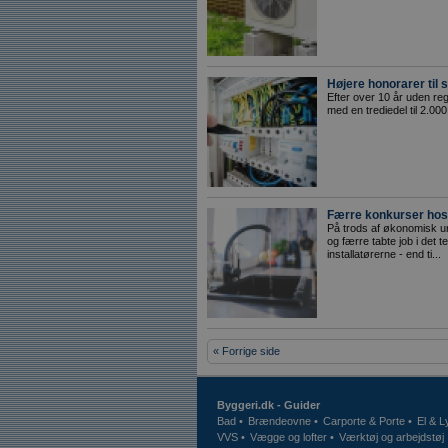
Højere honorarer til
Efter over 10 år uden r
med en trediedel til 2.000
Færre konkurser hos
På trods af økonomisk u
og færre tabte job i det 
installatørerne - end ti...
« Forrige side
Byggeri.dk - Guider
Bad
•
Brændeovne
•
Carporte & Porte
•
El & L
VVS
•
Vægge og lofter
•
Værktøj og arbejdstøj