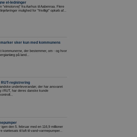
ne el-ledninger
 en ”elmotorvej” fra Aarhus til Aabenraa. Flere
injeføringer mulighed for ”frivilligt” opkøb af...
llemarker sker kun med kommunens
t kommunerne, der bestemmer, om - og hvor
ergianlæg på land...
 RUT-registrering
landske underleverandør, der har ansvaret
ing i RUT, har deres danske kunde
kontroll...
armepumper
gen den 5. februar med en 116,9 millioner
 støttesats til luft til vand-varmepumper...