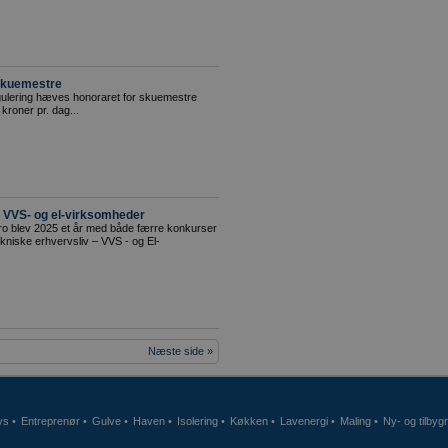
 skuemestre
egulering hæves honoraret for skuemestre
 kroner pr. dag...
 VVS- og el-virksomheder
ro blev 2025 et år med både færre konkurser
tekniske erhvervsliv – VVS - og El-
Næste side »
ys
•
Entreprenør
•
Gulve
•
Haven
•
Isolering
•
Køkken
•
Lavenergi
•
Maling
•
Ny- og tilbyg