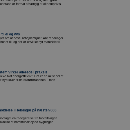
husstande opvarmer deres bolig med grøn
husstand er fortsat afhængig af eksempelvis
til el og vvs
ler om asbest i arbejdsmiljøet. Alle ændringer
-huset.dk og der er udviklet nyt materiale til
tem virker allerede i praksis
ke blot energieffektivt. Det er en aktiv del af
er nye krav til installatørbranchen – men
holdelse i Helsingør på næsten 600
modtaget en redegørelse fra forvaltningen
ldelse af kommunalt ejede bygninger...