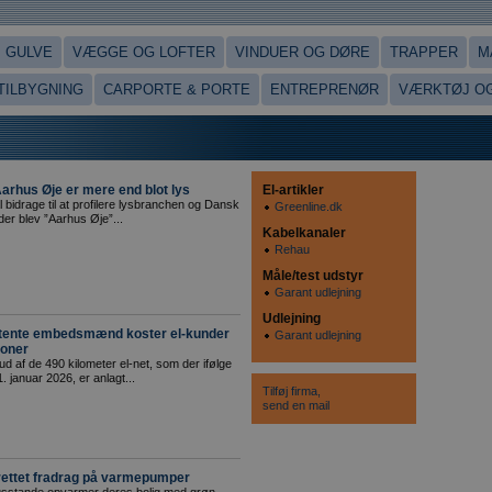
GULVE
VÆGGE OG LOFTER
VINDUER OG DØRE
TRAPPER
M
 TILBYGNING
CARPORTE & PORTE
ENTREPRENØR
VÆRKTØJ OG
Aarhus Øje er mere end blot lys
El-artikler
bidrage til at profilere lysbranchen og Dansk
Greenline.dk
der blev ”Aarhus Øje”...
Kabelkanaler
Rehau
Måle/test udstyr
Garant udlejning
Udlejning
tente embedsmænd koster el-kunder
Garant udlejning
roner
ud af de 490 kilometer el-net, som der ifølge
. januar 2026, er anlagt...
Tilføj firma,
send en mail
rettet fradrag på varmepumper