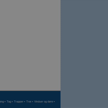
ning
•
Tag
•
Trapper
•
Træ
•
Vinduer og døre
•