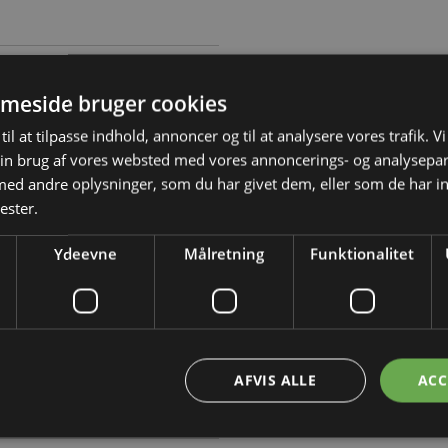
ektør i Mariendal El-Teknik A/S
m konstitueret adm. direktør i Mariendal El-
er dermed posten fra Keld Ramlov, som efter
meside bruger cookies
.
til at tilpasse indhold, annoncer og til at analysere vores trafik. V
in brug af vores websted med vores annoncerings- og analysepa
d andre oplysninger, som du har givet dem, eller som de har in
ring øger forsyningsusikkerheden
ester.
t man som dansk elforbruger i 2035 i
38 minutter uden el...
Ydeevne
Målretning
Funktionalitet
ubbe til renoveringer
 gear, og med et højere grønt
ere ejerskifter ifølge TEKNIQ blive det skub,
...
AFVIS ALLE
ACC