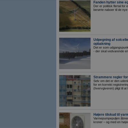
Fanden hytter sine eg
Der er politisk flertal for
berørte naboer til de nye l
Udpegning af solce
opbakning
Det er som udgangspunk
- der skal vedvarende en
Strammere regler for
Selv om det er den uden
for en korrekt registrer
(hvervgiveren) pligt til at 
Højere tilskud til v
Varmepumpepuljen åbner i
kroner – og med en højere