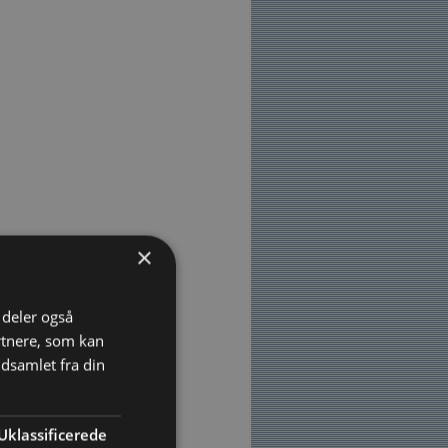
×
i deler også
rtnere, som kan
dsamlet fra din
Uklassificerede