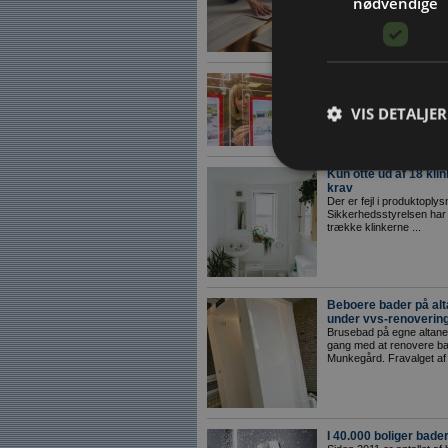
nødvendige
sandsynligvis give renove
Færre sætter bolig til
12 procent af boligejerne 
er færre end i begyndelse
VIS DETALJER
Kun otte ud af 18 kli
krav
Der er fejl i produktoplys
Sikkerhedsstyrelsen har k
trække klinkerne ...
Beboere bader på alt
under vvs-renoverin
Brusebad på egne altaner 
gang med at renovere ba
Munkegård. Fravalget af 
I 40.000 boliger bad