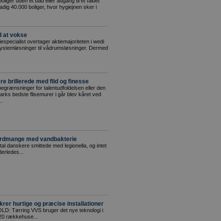
boliger uden et bad eller adgang til et faldet
dig 40.000 boliger, hvor hygiejnen sker i
d at vokse
specialist overtager aktiemajoriteten i wedi
stemløsninger til vådrumsløsninger. Dermed
e brillerede med flid og finesse
egrænsninger for talentudfoldelsen eller den
ks bedste flisemurer i går blev kåret ved
..
kordmange med vandbakterie
tal danskere smittede med legionella, og intet
derledes...
krer hurtige og præcise installationer
Tørring VVS bruger det nye teknologi i
20 rækkehuse...