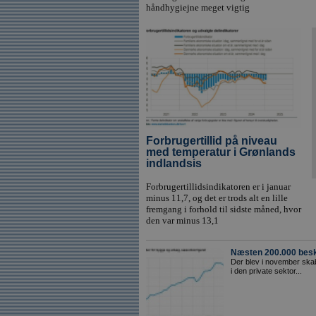
håndhygiejne meget vigtig
Forbrugertillid på niveau
med temperatur i Grønlands
indlandsis
Forbrugertillidsindikatoren er i januar
minus 11,7, og det er trods alt en lille
fremgang i forhold til sidste måned, hvor
den var minus 13,1
Næsten 200.000 besk
Der blev i november skab
i den private sektor...