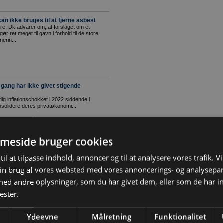
n ikke bruges til at fjerne asbest
e. Dk advarer om, at forslaget om et
r ret meget til gavn i forhold til de store
erin...
gang har ikke givet stigende
g inflationschokket i 2022 siddende i
nsolidere deres privatøkonomi...
meside bruger cookies
der autoriseret til asbesthåndtering
til at tilpasse indhold, annoncer og til at analysere vores trafik. V
 pr. 6. januar 2025 modtaget 346 ansøgninger
ning af asbestholdigt materiale...
in brug af vores websted med vores annoncerings- og analysepa
d andre oplysninger, som du har givet dem, eller som de har in
ester.
Ydeevne
Målretning
Funktionalitet
p til at renovering af boliger
en såkaldte ”styringsrente” vil