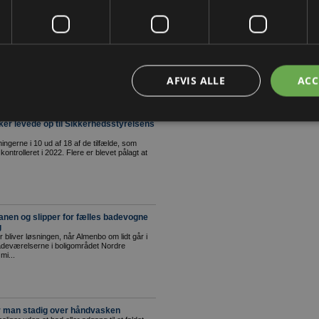
ringsmarkedet et løft...
 salg
har planer om at sætte boligen til salg, og det
n af 2024 og for et år siden...
AFVIS ALLE
ACC
nker levede op til Sikkerhedsstyrelsens
ningerne i 10 ud af 18 af de tilfælde, som
ontrolleret i 2022. Flere er blevet pålagt at
anen og slipper for fælles badevogne
g
bliver løsningen, når Almenbo om lidt går i
deværelserne i boligområdet Nordre
mi...
er man stadig over håndvasken