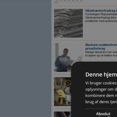
Håndværkerfradrag ka
Foreningen Rejsearbejder
håndværkerfradrag ikke gø
problemer med asbestsan
Markant reallønsfrem
privatforbrug
Mange danskere har stadi
kroppen og vil hellere ko
Denne hjem
Næsten 300 virksomhe
Vi bruger cookies 
Sikkerhedsstyrelsen har
om autorisation til nedriv
oplysninger om d
kombinere dem me
brug af deres tjen
Absolut
Lavere rente lægger o
Sommerens reduktion af d