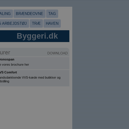
ALING
BRÆNDEOVNE
TAG
 ARBEJDSTØJ
TRÆ
HAVEN
Byggeri.dk
ronospan
e vores brochure her
VS Comfort
andsdækkende VVS-kæde med butikker og
stilling