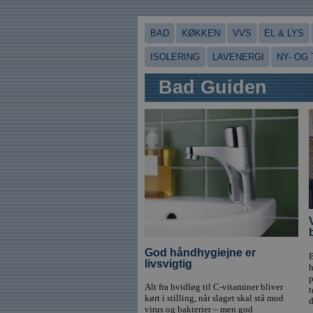
BAD
KØKKEN
VVS
EL & LYS
ISOLERING
LAVENERGI
NY- OG
Bad Guiden
God håndhygiejne er
B
livsvigtig
h
p
Alt fra hvidløg til C-vitaminer bliver
t
kørt i stilling, når slaget skal stå mod
d
virus og bakterier – men god