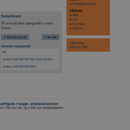
Privatgrossisten
Vådrum
Alfix
Debatforum
LIP
Få svar på dine spørgsmål i vores
Novopan
forum.
Optiroc
» Stil spørgsmål
» Se alle
Tilføj firma,
Seneste spørgsmål
send en mail
Mr.
(select 198766*667891 from DUAL)
(select 198766*667891)
æftigede i bygge- anlægsbranchen
t 2.700 nye job, og 2.900 nye arbejdspladser