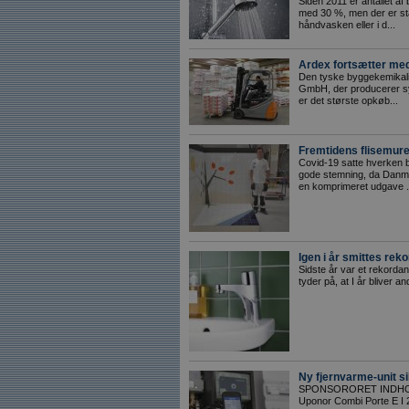
Siden 2011 er antallet af 
med 30 %, men der er sta
håndvasken eller i d...
Ardex fortsætter me
Den tyske byggekemikalie
GmbH, der producerer sy
er det største opkøb...
Fremtidens flisemurer
Covid-19 satte hverken b
gode stemning, da Danmar
en komprimeret udgave .
Igen i år smittes re
Sidste år var et rekordan
tyder på, at I år bliver an
Ny fjernvarme-unit si
SPONSORORET INDHOLD: 
Uponor Combi Porte E I 