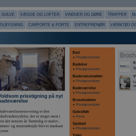
GULVE
VÆGGE OG LOFTER
VINDUER OG DØRE
TRAPPER
M
 TILBYGNING
CARPORTE & PORTE
ENTREPRENØR
VÆRKTØJ OG
Bad
Privatgrossisten
K
Badekar
S
Privatgrossisten
Baderumsmøbler
V
Privatgrossisten
L
ud
Badeværelse
Privatgrossisten
Voldsom prisstigning på nyt
Brusekabiner
badeværelse
Privatgrossisten
adeværelsesrenovering er den
Gulvafløb
åndværkerydelse, der er steget mest i
Purus
ris det seneste år. Samtidig er maler-,
Spabad
ømrer- og murerarbejde blevet markant
Privatgrossisten
yrere
Toilet